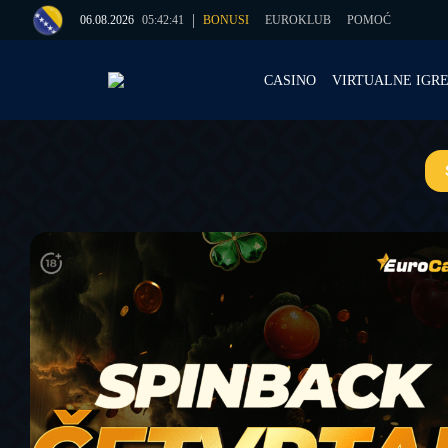
|
06.08.2026
05:42:41
BONUSI
EUROKLUB
POMOĆ
CASINO
VIRTUALNE IGR