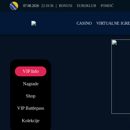
|
07.08.2026
22:19:36
BONUSI
EUROKLUB
POMOĆ
CASINO
VIRTUALNE IGR
VIP Info
Nagrade
Shop
VIP Battlepass
Kolekcije