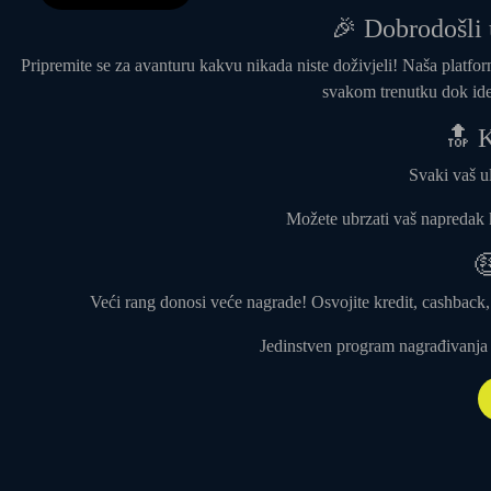
🎉 Dobrodošli 
Pripremite se za avanturu kakvu nikada niste doživjeli! Naša platfo
svakom trenutku dok idet
🔝 
Svaki vaš u
Možete ubrzati vaš napredak 

Veći rang donosi veće nagrade! Osvojite kredit, cashback, 
Jedinstven program nagrađivanja 