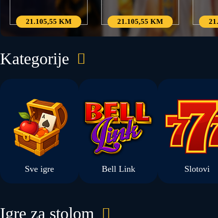
21.105,55 KM
21.105,55 KM
21
Kategorije
Sve igre
Bell Link
Slotovi
Igre za stolom