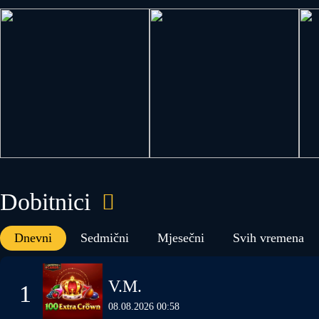
Dobitnici
Dnevni
Sedmični
Mjesečni
Svih vremena
V.M.
1
08.08.2026 00:58