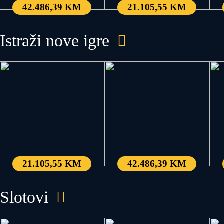
42.486,39 KM
21.105,55 KM
Istraži nove igre
21.105,55 KM
42.486,39 KM
Slotovi